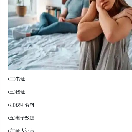
(二)书证;
(三)物证;
(四)视听资料;
(五)电子数据;
(六)证人证言;